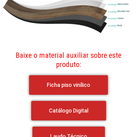
Baixe o material auxiliar sobre este
produto:
Ficha piso vinílico
Catálogo Digital
Laudo Técnico